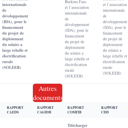
Burkina Faso
internationale
et l’association
et l’association
de
internationale
internationale
développement
de
de
(IDA), pour le
développement
développement
financement
(IDA), pour le
(IDA), pour le
du projet de
financement
financement
déploiement
du projet de
du projet de
du solaire a
déploiement
déploiement
large échelle et
du solaire a
du solaire a
électrification
large échelle et
large échelle et
rurale
électrification
électrification
(SOLEER)
rurale
rurale
(SOLEER)
(SOLEER)
Autres
documents
RAPPORT
RAPPORT
RAPPORT
RAPPORT
CAEDS
CAGIDH
COMFIB
CDD
Télécharger