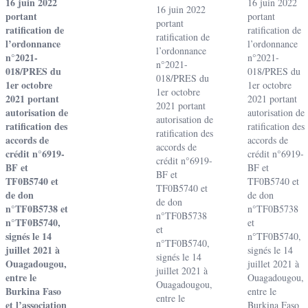
16 juin 2022
16 juin 2022
16 juin 2022
portant
portant
portant
ratification de
ratification de
ratification de
l’ordonnance
l’ordonnance
l’ordonnance
n°2021-
n°2021-
n°2021-
018/PRES du
018/PRES du
018/PRES du
1er octobre
1er octobre
1er octobre
2021 portant
2021 portant
2021 portant
autorisation de
autorisation de
autorisation de
ratification des
ratification des
ratification des
accords de
accords de
accords de
crédit n°6919-
crédit n°6919-
crédit n°6919-
BF et
BF et
BF et
TF0B5740 et
TF0B5740 et
TF0B5740 et
de don
de don
de don
n°TF0B5738 et
n°TF0B5738
n°TF0B5738
n°TF0B5740,
et
et
signés le 14
n°TF0B5740,
n°TF0B5740,
juillet 2021 à
signés le 14
signés le 14
Ouagadougou,
juillet 2021 à
juillet 2021 à
entre le
Ouagadougou,
Ouagadougou,
Burkina Faso
entre le
entre le
et l’association
Burkina Faso