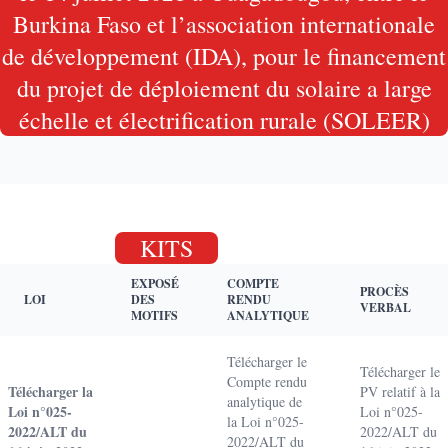
Burkina Faso et l’association internationale
de développement (IDA), pour le financement
du projet de déploiement du solaire a large
échelle et électrification rurale (SOLEER)
KITS
EXPOSÉ
COMPTE
PROCÈS
LOI
DES
RENDU
VERBAL
MOTIFS
ANALYTIQUE
Télécharger le
Télécharger le
Compte rendu
Télécharger la
PV relatif à la
analytique de
Loi n°025-
Loi n°025-
la Loi n°025-
2022/ALT du
2022/ALT du
2022/ALT du