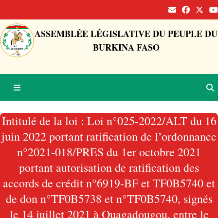
ASSEMBLÉE LÉGISLATIVE DU PEUPLE DU
BURKINA FASO
Intitulé de la loi : Loi n°025-2022/ALT du 16
juin 2022 portant ratification de l’ordonnance
n°2021-018/PRES du 1er octobre 2021
portant autorisation de ratification des
accords de crédit n°6919-BF et TF0B5740 et
de don n°TF0B5738 et n°TF0B5740, signés
le 14 juillet 2021 à Ouagadougou, entre le