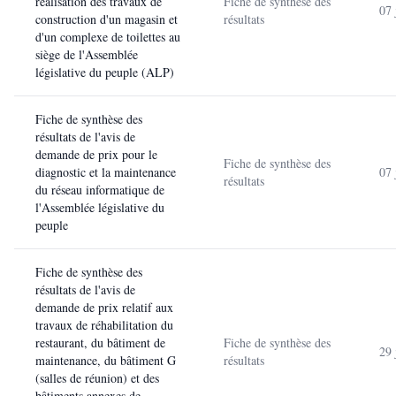
réalisation des travaux de
Fiche de synthèse des
07 
construction d'un magasin et
résultats
d'un complexe de toilettes au
siège de l'Assemblée
législative du peuple (ALP)
Fiche de synthèse des
résultats de l'avis de
demande de prix pour le
Fiche de synthèse des
diagnostic et la maintenance
07 
résultats
du réseau informatique de
l'Assemblée législative du
peuple
Fiche de synthèse des
résultats de l'avis de
demande de prix relatif aux
travaux de réhabilitation du
restaurant, du bâtiment de
Fiche de synthèse des
29 
maintenance, du bâtiment G
résultats
(salles de réunion) et des
bâtiments annexes de