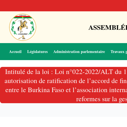
ASSEMBLÉE
Accueil
Législatures
Administration parlementaire
Travaux 
Intitulé de la loi : Loi n°022-2022/ALT du 
autorisation de ratification de l’accord de
entre le Burkina Faso et l’association intern
reformes sur la ges