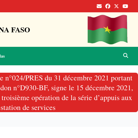
NA FASO
das
nance n°024/PRES du 31 décembre 2021 portant
au don n°D930-BF, signe le 15 décembre 2021,
a troisième opération de la série d’appuis aux
estation de services