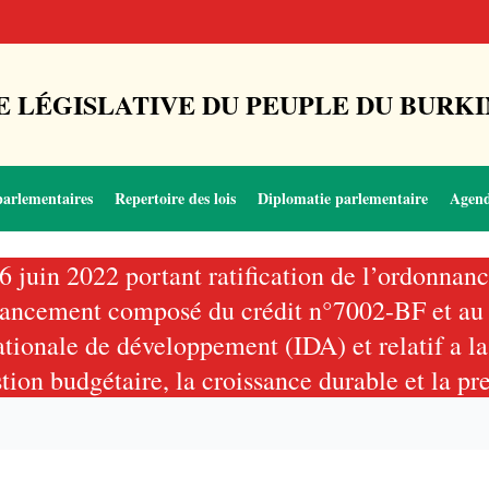
 LÉGISLATIVE DU PEUPLE DU BURKI
parlementaires
Repertoire des lois
Diplomatie parlementaire
Agen
16 juin 2022 portant ratification de l’ordon
 financement composé du crédit n°7002-BF et 
ationale de développement (IDA) et relatif a l
tion budgétaire, la croissance durable et la pr