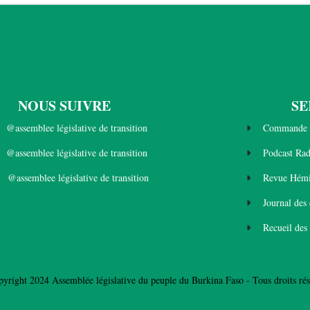
NOUS SUIVRE
SE
@assemblee législative de transition
Commande 
@assemblee législative de transition
Podcast Ra
@assemblee législative de transition
Revue Hémi
Journal des
Recueil des
yright 2024 Assemblée législative du peuple du Burkina Faso - Tous droits rés