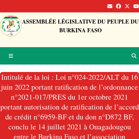
ASSEMBLÉE LÉGISLATIVE DU PEUPLE DU
BURKINA FASO
Intitulé de la loi : Loi n°024-2022/ALT du 16
juin 2022 portant ratification de l’ordonnance
n°2021-017/PRES du 1er octobre 2021
portant autorisation de ratification de l’accord
de crédit n°6959-BF et du don n°D872 BF,
conclu le 14 juillet 2021 à Ouagadougou
entre le Burkina Faso et l’association