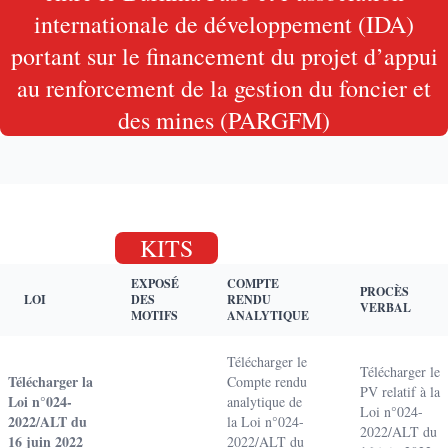
internationale de développement (IDA)
portant sur le financement du projet d’appui
au renforcement de la gestion du foncier et
des mines (PARGFM)
KITS
EXPOSÉ
COMPTE
PROCÈS
LOI
DES
RENDU
VERBAL
MOTIFS
ANALYTIQUE
Télécharger le
Télécharger le
Télécharger la
Compte rendu
PV relatif à la
Loi n°024-
analytique de
Loi n°024-
2022/ALT du
la Loi n°024-
2022/ALT du
16 juin 2022
2022/ALT du