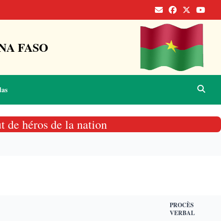
NA FASO
das
t de héros de la nation
PROCÈS
VERBAL