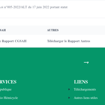
Loi n°005-2022/ALT du 17 juin 2022 portant statut
SAH
AUTRES
 le Rapport CGSAH
Télécharger le Rapport Autres
→
RVICES
LIENS
publique
Téléchargements
dio Hémicycle
Autres liens utiles