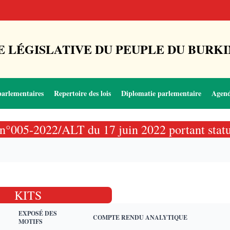
 LÉGISLATIVE DU PEUPLE DU BURKI
parlementaires
Repertoire des lois
Diplomatie parlementaire
Agen
oi n°005-2022/ALT du 17 juin 2022 portant statu
KITS
EXPOSÉ DES
COMPTE RENDU ANALYTIQUE
MOTIFS