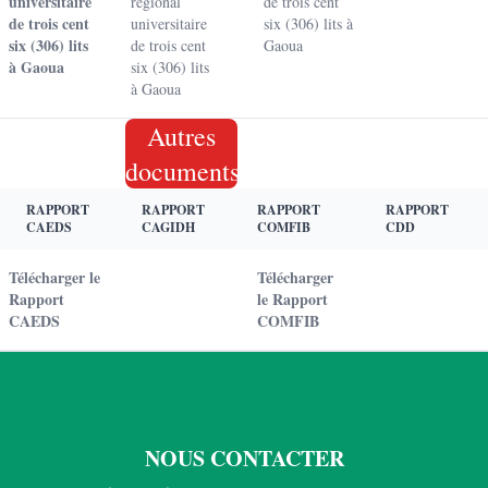
universitaire
régional
de trois cent
de trois cent
universitaire
six (306) lits à
six (306) lits
de trois cent
Gaoua
à Gaoua
six (306) lits
à Gaoua
Autres
documents
RAPPORT
RAPPORT
RAPPORT
RAPPORT
CAEDS
CAGIDH
COMFIB
CDD
Télécharger le
Télécharger
Rapport
le Rapport
CAEDS
COMFIB
NOUS CONTACTER