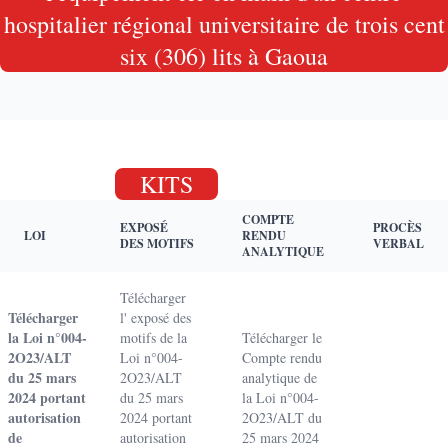
hospitalier régional universitaire de trois cent
six (306) lits à Gaoua
KITS
COMPTE
EXPOSÉ
PROCÈS
LOI
RENDU
DES MOTIFS
VERBAL
ANALYTIQUE
Télécharger
Télécharger
l' exposé des
la Loi n°004-
motifs de la
Télécharger le
2O23/ALT
Loi n°004-
Compte rendu
du 25 mars
2O23/ALT
analytique de
2024 portant
du 25 mars
la Loi n°004-
autorisation
2024 portant
2O23/ALT du
de
autorisation
25 mars 2024