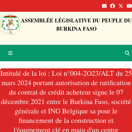
ASSEMBLÉE LÉGISLATIVE DU PEUPLE DU
BURKINA FASO
Intitulé de la loi : Loi n°004-2O23/ALT du 25
mars 2024 portant autorisation de ratification
du contrat de crédit acheteur signe le 07
décembre 2021 entre le Burkina Faso, société
générale et ING Belgique sa pour le
financement de la construction et
l'équipement clé en main d'un centre