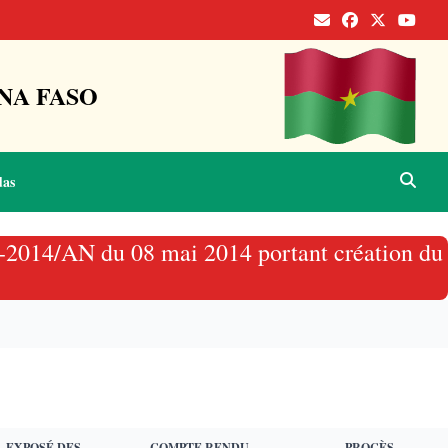
NA FASO
das
14-2014/AN du 08 mai 2014 portant création du
EXPOSÉ DES
COMPTE RENDU
PROCÈS