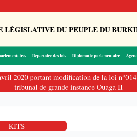
 LÉGISLATIVE DU PEUPLE DU BURKI
parlementaires
Repertoire des lois
Diplomatie parlementaire
Agen
 avril 2020 portant modification de la loi n°0
tribunal de grande instance Ouaga II
KITS