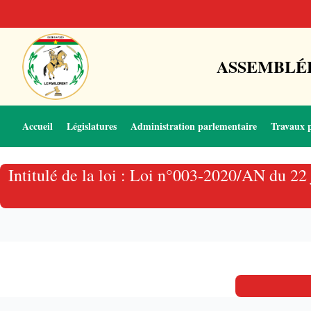
ASSEMBLÉE
Accueil
Législatures
Administration parlementaire
Travaux 
Intitulé de la loi : Loi n°003-2020/AN du 22