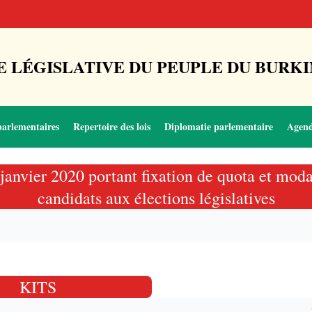
 LÉGISLATIVE DU PEUPLE DU BURKI
parlementaires
Repertoire des lois
Diplomatie parlementaire
Agen
 janvier 2020 portant fixation de quota et moda
candidats aux élections législatives
KITS