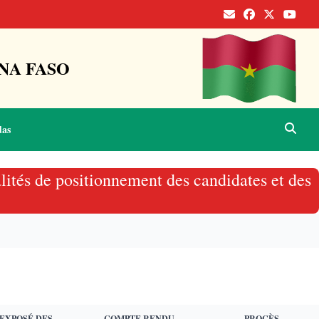
NA FASO
das
lités de positionnement des candidates et des
EXPOSÉ DES
COMPTE RENDU
PROCÈS