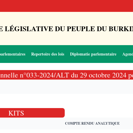
 LÉGISLATIVE DU PEUPLE DU BURKI
parlementaires
Repertoire des lois
Diplomatie parlementaire
Agen
utionnelle n°033-2024/ALT du 29 octobre 2024 po
KITS
COMPTE RENDU ANALYTIQUE