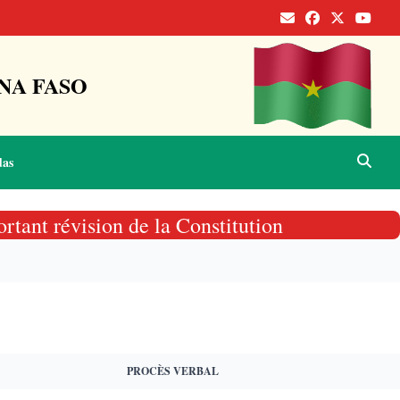
NA FASO
das
rtant révision de la Constitution
PROCÈS VERBAL