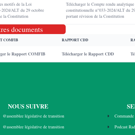
es motifs de la Loi
Télécharger le Compte rendu analytique 
33-2024/ALT du 29 octobre
constitutionnelle n°033-2024/ALT du 2
e la Constitution
portant révision de la Constitution
tres documents
T COMFIB
RAPPORT CDD
R
rger le Rapport COMFIB
Télécharger le Rapport CDD
Té
NOUS SUIVRE
SE
@assemblee législative de transition
Commande 
@assemblee législative de transition
Podcast Ra