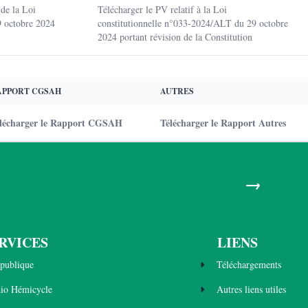
de la Loi
Télécharger le PV relatif à la Loi
9 octobre 2024
constitutionnelle n°033-2024/ALT du 29 octobre
2024 portant révision de la Constitution
APPORT CGSAH
AUTRES
lécharger le Rapport CGSAH
Télécharger le Rapport Autres
→
RVICES
LIENS
publique
Téléchargements
dio Hémicycle
Autres liens utiles