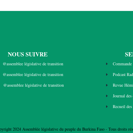
NOUS SUIVRE
SE
@assemblee législative de transition
Commande 
@assemblee législative de transition
Podcast Ra
@assemblee législative de transition
Revue Hémi
Journal des
Recueil des
yright 2024 Assemblée législative du peuple du Burkina Faso - Tous droits rés