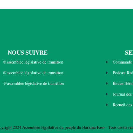
NOUS SUIVRE
SE
@assemblee législative de transition
Commande 
@assemblee législative de transition
Podcast Ra
@assemblee législative de transition
Revue Hémi
Journal des
Recueil des
yright 2024 Assemblée législative du peuple du Burkina Faso - Tous droits rés