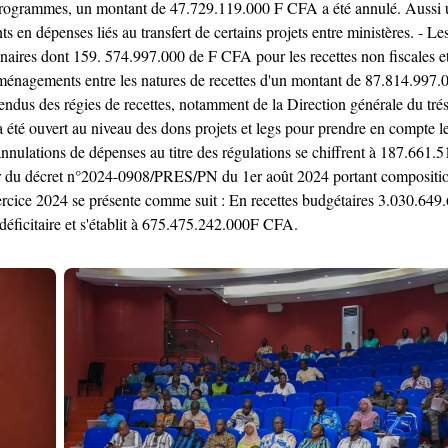
s programmes, un montant de 47.729.119.000 F CFA a été annulé. Aussi
s en dépenses liés au transfert de certains projets entre ministères. - L
inaires dont 159. 574.997.000 de F CFA pour les recettes non fiscales 
aménagements entre les natures de recettes d'un montant de 87.814.997.0
endus des régies de recettes, notamment de la Direction générale du tré
 ouvert au niveau des dons projets et legs pour prendre en compte les a
nnulations de dépenses au titre des régulations se chiffrent à 187.661.5
eur du décret n°2024-0908/PRES/PN du 1er août 2024 portant compositio
xercice 2024 se présente comme suit : En recettes budgétaires 3.030.6
éficitaire et s'établit à 675.475.242.000F CFA.