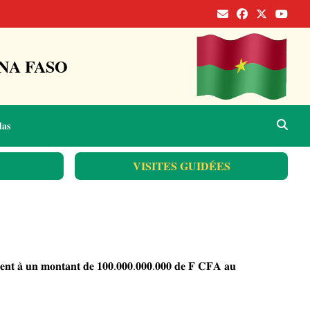
NA FASO
das
VISITES GUIDÉES
'𝐞́𝐥𝐞̀𝐯𝐞𝐧𝐭 𝐚̀ 𝐮𝐧 𝐦𝐨𝐧𝐭𝐚𝐧𝐭 𝐝𝐞 𝟏𝟎𝟎.𝟎𝟎𝟎.𝟎𝟎𝟎.𝟎𝟎𝟎 𝐝𝐞 𝐅 𝐂𝐅𝐀 𝐚𝐮