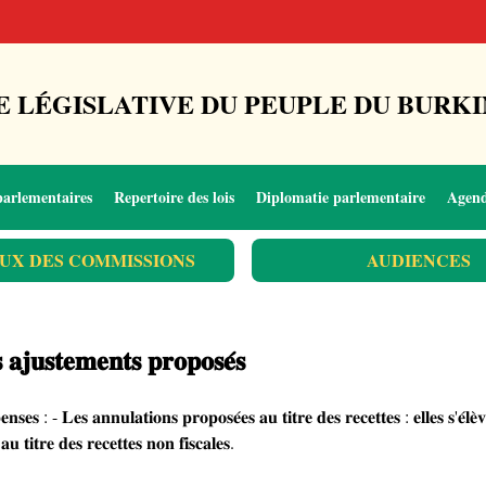
 LÉGISLATIVE DU PEUPLE DU BURKI
parlementaires
Repertoire des lois
Diplomatie parlementaire
Agen
UX DES COMMISSIONS
AUDIENCES
𝐬 𝐚𝐣𝐮𝐬𝐭𝐞𝐦𝐞𝐧𝐭𝐬 𝐩𝐫𝐨𝐩𝐨𝐬𝐞́𝐬
𝐩𝐞𝐧𝐬𝐞𝐬 : - 𝐋𝐞𝐬 𝐚𝐧𝐧𝐮𝐥𝐚𝐭𝐢𝐨𝐧𝐬 𝐩𝐫𝐨𝐩𝐨𝐬𝐞́𝐞𝐬 𝐚𝐮 𝐭𝐢𝐭𝐫𝐞 𝐝𝐞𝐬 𝐫𝐞𝐜𝐞𝐭𝐭𝐞𝐬 : 𝐞𝐥𝐥𝐞𝐬 𝐬
 𝐭𝐢𝐭𝐫𝐞 𝐝𝐞𝐬 𝐫𝐞𝐜𝐞𝐭𝐭𝐞𝐬 𝐧𝐨𝐧 𝐟𝐢𝐬𝐜𝐚𝐥𝐞𝐬.