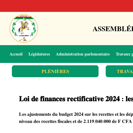
ASSEMBLÉE
Accueil
Législatures
Administration parlementaire
Travaux 
PLÉNIÈRES
TRAVA
𝐋𝐨𝐢 𝐝𝐞 𝐟𝐢𝐧𝐚𝐧𝐜𝐞𝐬 𝐫𝐞𝐜𝐭𝐢𝐟𝐢𝐜𝐚𝐭𝐢𝐯𝐞 𝟐𝟎𝟐𝟒 : 𝐥𝐞
𝐋𝐞𝐬 𝐚𝐣𝐮𝐬𝐭𝐞𝐦𝐞𝐧𝐭𝐬 𝐝𝐮 𝐛𝐮𝐝𝐠𝐞𝐭 𝟐𝟎𝟐𝟒 𝐬𝐮𝐫 𝐥𝐞𝐬 𝐫𝐞𝐜𝐞𝐭𝐭𝐞𝐬 𝐞𝐭 𝐥𝐞𝐬 𝐝𝐞́
𝐧𝐢𝐯𝐞𝐚𝐮 𝐝𝐞𝐬 𝐫𝐞𝐜𝐞𝐭𝐭𝐞𝐬 𝐟𝐢𝐬𝐜𝐚𝐥𝐞𝐬 𝐞𝐭 𝐝𝐞 𝟐.𝟏𝟏𝟗.𝟎𝟒𝟎.𝟎𝟎𝟎 𝐝𝐞 𝐅 𝐂𝐅𝐀 𝐚